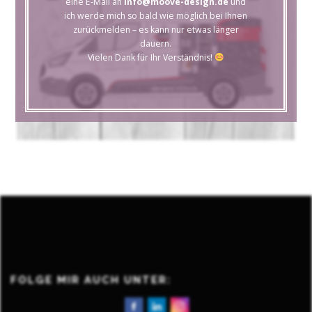
eine E-Mail an
info@moove-design.de
und
ich werde mich so bald wie möglich bei Ihnen
zurückmelden – es kann nur etwas länger
dauern.
Vielen Dank für Ihr Verständnis!
FOLGE MIR AUCH UNTER: