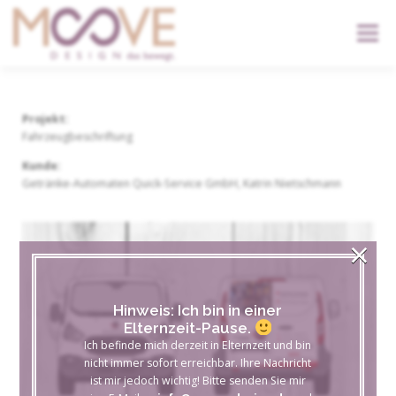
content
Menü
START
DIENSTLEISTUNGEN
DER KOPF
Projekt:
Fahrzeugbeschriftung
Kunde:
KONTAKT
Getränke-Automaten Quick-Service GmbH, Katrin Nietschmann
×
Hinweis: Ich bin in einer
Elternzeit-Pause.
Ich befinde mich derzeit in Elternzeit und bin
nicht immer sofort erreichbar. Ihre Nachricht
ist mir jedoch wichtig! Bitte senden Sie mir