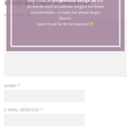
eine E-Mail an
info@moove-design.de
und
SCHREIBE EINEN KOMMENTAR
ich werde mich so bald wie möglich bei Ihnen
zurückmelden – es kann nur etwas länger
KOMMENTAR
*
dauern.
Vielen Dank für Ihr Verständnis!
NAME
*
E-MAIL-ADRESSE
*