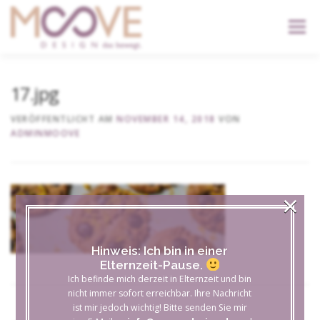
content
Menü
START
DIENSTLEISTUNGEN
DER KOPF
17.jpg
VERÖFFENTLICHT AM
NOVEMBER 14, 2018
VON
ADMINMOOVE
KONTAKT
×
Hinweis: Ich bin in einer
Elternzeit-Pause.
Ich befinde mich derzeit in Elternzeit und bin
nicht immer sofort erreichbar. Ihre Nachricht
ist mir jedoch wichtig! Bitte senden Sie mir