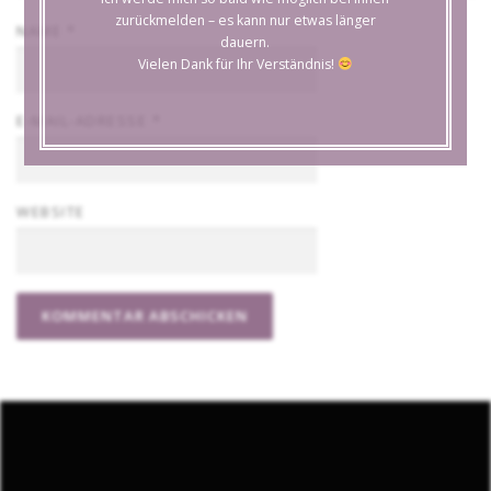
zurückmelden – es kann nur etwas länger
NAME
*
dauern.
Vielen Dank für Ihr Verständnis!
E-MAIL-ADRESSE
*
WEBSITE