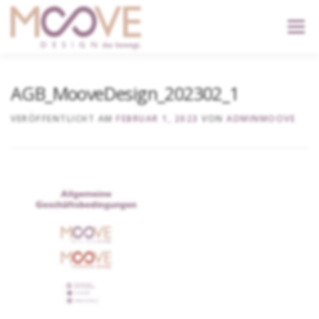
content
Menü
START
DIENSTLEISTUNGEN
DER KOPF
AGB_MooveDesign_202302_1
VERÖFFENTLICHT AM
FEBRUAR 1, 2023
VON
ADMINMOOVE
KONTAKT