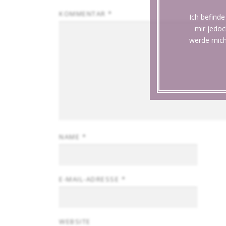
KOMMENTAR
*
Ich befinde
mir jedoc
werde mich
NAME
*
E-MAIL-ADRESSE
*
WEBSITE