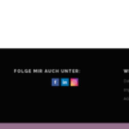
FOLGE MIR AUCH UNTER:
W
Da
Im
A