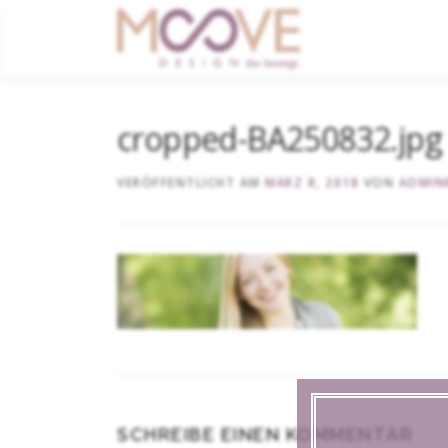
content
cropped-BA250832.jpg
VERÖFFENTLICHT AM
MÄRZ 8, 2018
VON
ADMIN
SCHREIBE EINEN KOMMENTAR