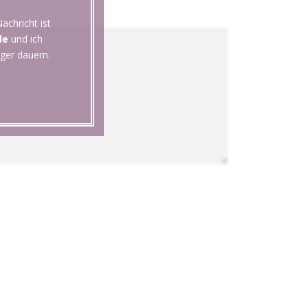
achricht ist
de
und ich
ger dauern.