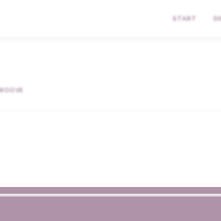
START
D
MOOVE