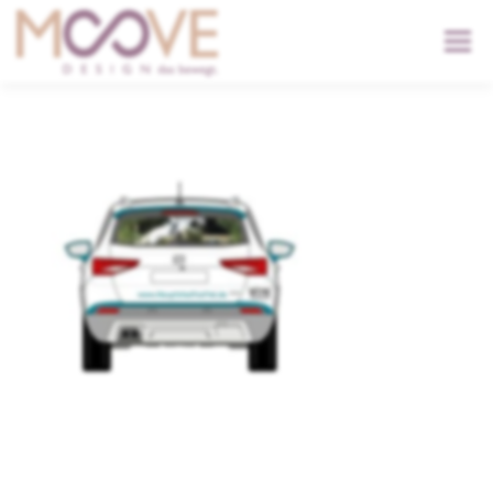
content
Menü
START
DIENSTLEISTUNGEN
DER KOPF
KONTAKT