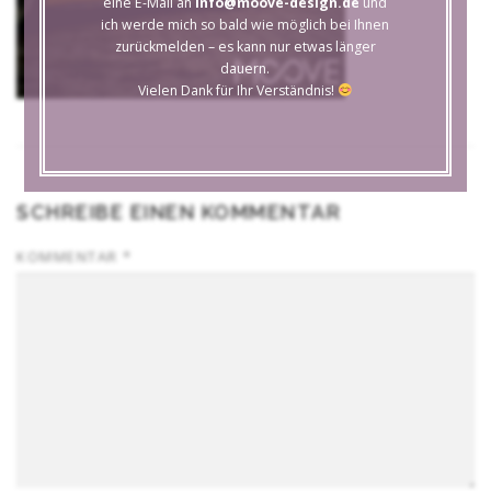
eine E-Mail an
info@moove-design.de
und
ich werde mich so bald wie möglich bei Ihnen
zurückmelden – es kann nur etwas länger
dauern.
Vielen Dank für Ihr Verständnis!
SCHREIBE EINEN KOMMENTAR
KOMMENTAR
*