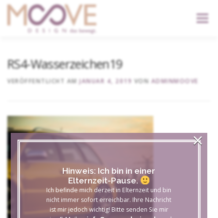
content
Menü
START
DIENSTLEISTUNGEN
DER KOPF
RS4-Wasserzeichen19
VERÖFFENTLICHT AM
JANUAR 4, 2019
VON
ADMINMOOVE
KONTAKT
×
Hinweis: Ich bin in einer
Elternzeit-Pause.
Ich befinde mich derzeit in Elternzeit und bin
nicht immer sofort erreichbar. Ihre Nachricht
ist mir jedoch wichtig! Bitte senden Sie mir