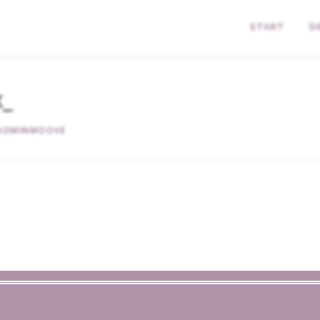
START
D
x_
ADMINMOOVE