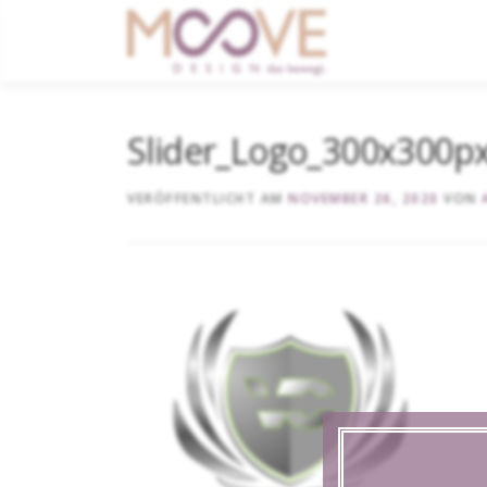
content
Slider_Logo_300x300p
VERÖFFENTLICHT AM
NOVEMBER 26, 2020
VON