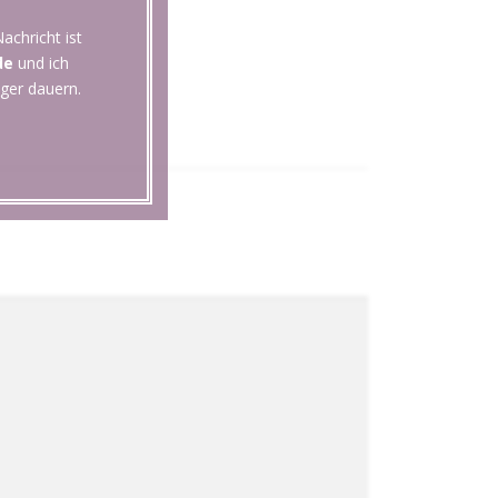
achricht ist
de
und ich
ger dauern.