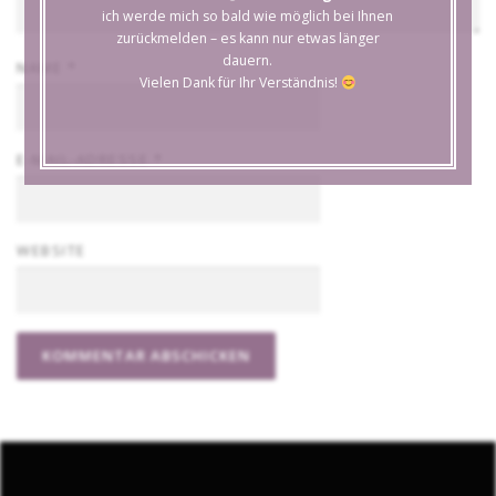
ich werde mich so bald wie möglich bei Ihnen
zurückmelden – es kann nur etwas länger
dauern.
NAME
*
Vielen Dank für Ihr Verständnis!
E-MAIL-ADRESSE
*
WEBSITE