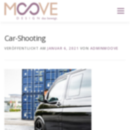
content
Menü
START
DIENSTLEISTUNGEN
DER KOPF
Car-Shooting
VERÖFFENTLICHT AM
JANUAR 6, 2021
VON
ADMINMOOVE
KONTAKT