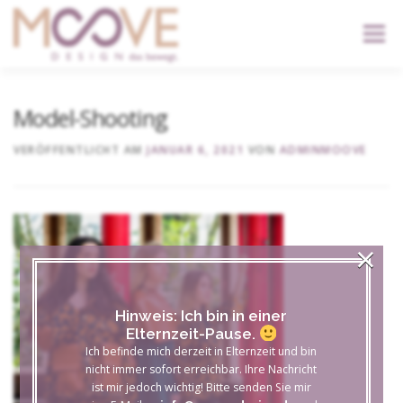
content
Menü
START
DIENSTLEISTUNGEN
DER KOPF
Model-Shooting
VERÖFFENTLICHT AM
JANUAR 6, 2021
VON
ADMINMOOVE
KONTAKT
×
Hinweis: Ich bin in einer
Elternzeit-Pause.
Ich befinde mich derzeit in Elternzeit und bin
nicht immer sofort erreichbar. Ihre Nachricht
ist mir jedoch wichtig! Bitte senden Sie mir