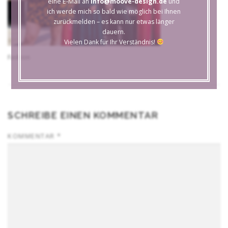
eine E-Mail an
info@moove-design.de
und
ich werde mich so bald wie möglich bei Ihnen
zurückmelden – es kann nur etwas länger
dauern.
Vielen Dank für Ihr Verständnis!
Fashion
SCHREIBE EINEN KOMMENTAR
KOMMENTAR
*