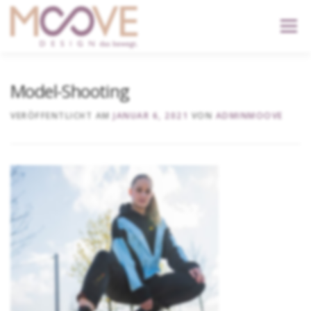
content
Menü
START
DIENSTLEISTUNGEN
DER KOPF
Model-Shooting
VERÖFFENTLICHT AM
JANUAR 6, 2021
VON
ADMINMOOVE
KONTAKT