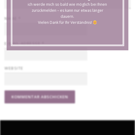
ich werde mich so bald wie möglich bei Ihnen
zurückmelden – es kann nur etwas länger
dauern.
NAME
*
Vielen Dank für Ihr Verständnis!
E-MAIL-ADRESSE
*
WEBSITE