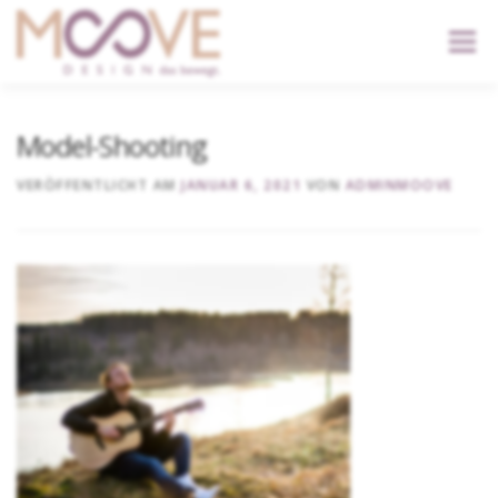
content
Menü
START
DIENSTLEISTUNGEN
DER KOPF
Model-Shooting
VERÖFFENTLICHT AM
JANUAR 6, 2021
VON
ADMINMOOVE
KONTAKT