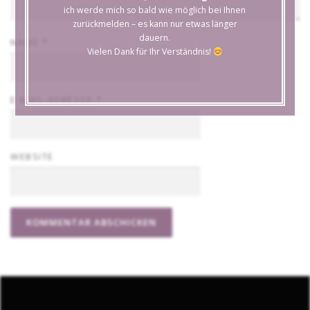
ich werde mich so bald wie möglich bei Ihnen
zurückmelden – es kann nur etwas länger
dauern.
NAME
*
Vielen Dank für Ihr Verständnis!
E-MAIL-ADRESSE
*
WEBSITE