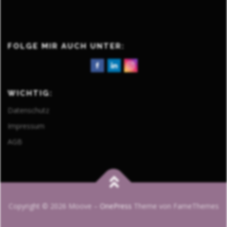
FOLGE MIR AUCH UNTER:
WICHTIG:
Datenschutz
Impressum
AGB
Copyright © 2026 Moove
–
OnePress
Theme von FameThemes