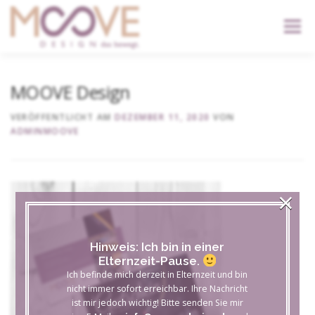
content
Menü
START
DIENSTLEISTUNGEN
DER KOPF
MOOVE Design
VERÖFFENTLICHT AM
DEZEMBER 11, 2020
VON
ADMINMOOVE
KONTAKT
×
Hinweis: Ich bin in einer
Elternzeit-Pause.
Ich befinde mich derzeit in Elternzeit und bin
nicht immer sofort erreichbar. Ihre Nachricht
ist mir jedoch wichtig! Bitte senden Sie mir