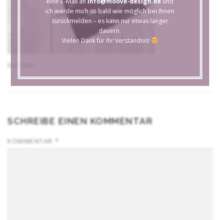
eine E-Mail an
info@moove-design.de
und
ich werde mich so bald wie möglich bei Ihnen
zurückmelden – es kann nur etwas länger
dauern.
Vielen Dank für Ihr Verständnis!
Gutschein
SCHREIBE EINEN KOMMENTAR
KOMMENTAR
*