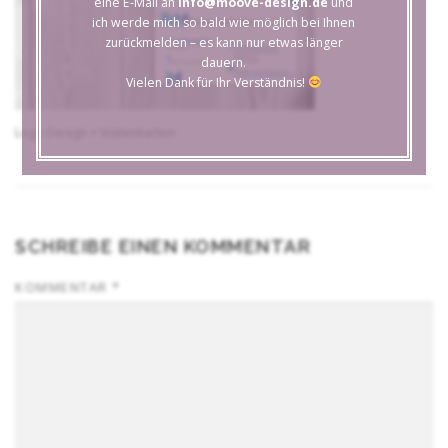
eine E-Mail an
info@moove-design.de
und
ich werde mich so bald wie möglich bei Ihnen
zurückmelden – es kann nur etwas länger
dauern.
Vielen Dank für Ihr Verständnis!
Logo Design + Visitenkarten
SCHREIBE EINEN KOMMENTAR
KOMMENTAR
*