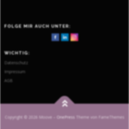
FOLGE MIR AUCH UNTER:
WICHTIG:
Datenschutz
Impressum
AGB
Copyright © 2026 Moove
–
OnePress
Theme von FameThemes