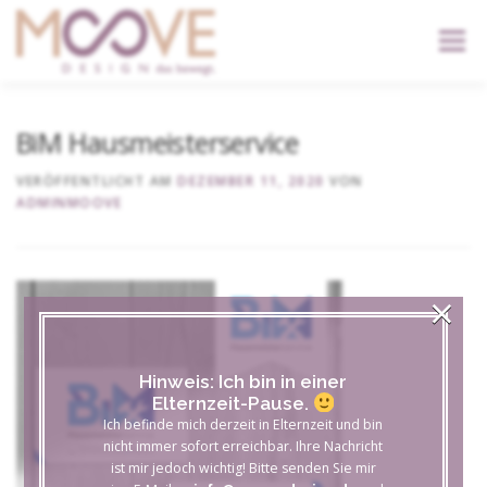
content
Menü
START
DIENSTLEISTUNGEN
DER KOPF
BiM Hausmeisterservice
VERÖFFENTLICHT AM
DEZEMBER 11, 2020
VON
ADMINMOOVE
KONTAKT
×
Hinweis: Ich bin in einer
Elternzeit-Pause.
Ich befinde mich derzeit in Elternzeit und bin
nicht immer sofort erreichbar. Ihre Nachricht
ist mir jedoch wichtig! Bitte senden Sie mir